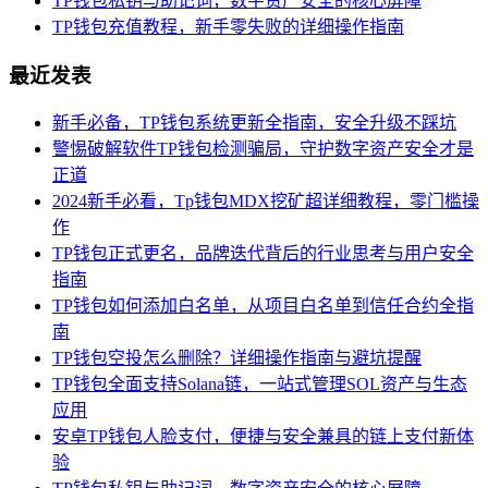
TP钱包私钥与助记词，数字资产安全的核心屏障
TP钱包充值教程，新手零失败的详细操作指南
最近发表
新手必备，TP钱包系统更新全指南，安全升级不踩坑
警惕破解软件TP钱包检测骗局，守护数字资产安全才是
正道
2024新手必看，Tp钱包MDX挖矿超详细教程，零门槛操
作
TP钱包正式更名，品牌迭代背后的行业思考与用户安全
指南
TP钱包如何添加白名单，从项目白名单到信任合约全指
南
TP钱包空投怎么删除？详细操作指南与避坑提醒
TP钱包全面支持Solana链，一站式管理SOL资产与生态
应用
安卓TP钱包人脸支付，便捷与安全兼具的链上支付新体
验