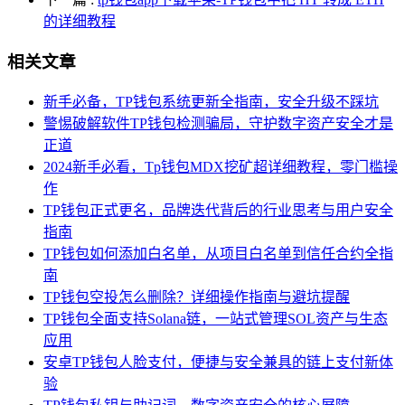
的详细教程
相关文章
新手必备，TP钱包系统更新全指南，安全升级不踩坑
警惕破解软件TP钱包检测骗局，守护数字资产安全才是
正道
2024新手必看，Tp钱包MDX挖矿超详细教程，零门槛操
作
TP钱包正式更名，品牌迭代背后的行业思考与用户安全
指南
TP钱包如何添加白名单，从项目白名单到信任合约全指
南
TP钱包空投怎么删除？详细操作指南与避坑提醒
TP钱包全面支持Solana链，一站式管理SOL资产与生态
应用
安卓TP钱包人脸支付，便捷与安全兼具的链上支付新体
验