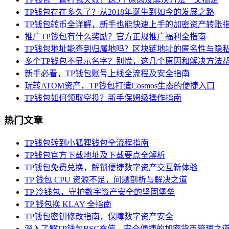
TP钱包存在多久了？从2018年诞生到如今的发展之路
TP钱包转币全详解，新手也能快速上手的加密资产转账
推广TP钱包有什么奖励？官方正规推广福利全指南
TP钱包地址能查到归属地吗？区块链地址的匿名性与隐
多个TP钱包不显示名字？别慌，这几个原因和解决方法
新手必看，TP钱包账号上线全流程及安全指南
玩转ATOM资产，TP钱包打造Cosmos生态的便捷入口
TP钱包如何领取空投？新手保姆级操作指南
热门文章
TP钱包转到小狐狸钱包全流程指南
TP钱包官方下载地址及下载要点全解析
TP钱包免费兑换，解锁便捷数字资产交互新体验
TP 钱包 CPU 资源不足，问题剖析与解决之道
TP 冷钱包，守护数字资产安全的坚固堡垒
TP 钱包换 KLAY 全指南
TP钱包密钥修改指南，保障数字资产安全
深入了解TP钱包BSC充值，安全便捷的加密货币管理之