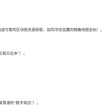
。
址可通过 Klaytn 官方文档或可靠的区块链资源获取，如同寻找宝藏的精确地图坐标）。
的“交易日志本”）。
一家靠谱的“数字商店”）。