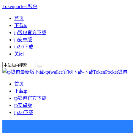
Tokenpocket 钱包
首页
下载tp
tp钱包官方下载
tp安卓版
tp2.0下载
关闭
首页
下载tp
tp钱包官方下载
tp安卓版
tp2.0下载