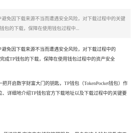
户避免因下载来源不当而遭遇安全风险，对下载过程中的关键
包的下载，保障在使用钱包过程中...
户避免因下载来源不当而遭遇安全风险，对下载过程中的
完成TP钱包的下载，保障在使用钱包过程中的资产安全
数字财富大门的钥匙，TP钱包（TokenPocket钱包）作
、详细地介绍TP钱包官方下载地址以及下载过程中的关键要