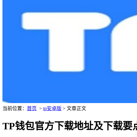
当前位置：
首页
>
tp安卓版
> 文章正文
TP钱包官方下载地址及下载要