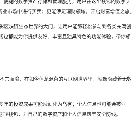
、便捷的数字资产存储和管理服务，用户在这个钱包的数字天
商业市场中进行买卖；更能涉足理财领域，开启财富增值之旅。
富多彩区块链生态世界的大门，让用户能够轻松参与到各类充满创
钱包都能为你提供友好、丰富且独具特色的功能体验，带你领
性不言而喻，在如今鱼龙混杂的互联网世界里，就像隐藏着无数
多年的投资成果可能瞬间化为乌有；个人信息也可能会被泄
TP钱包，为自己的数字资产和个人信息筑牢安全防线。