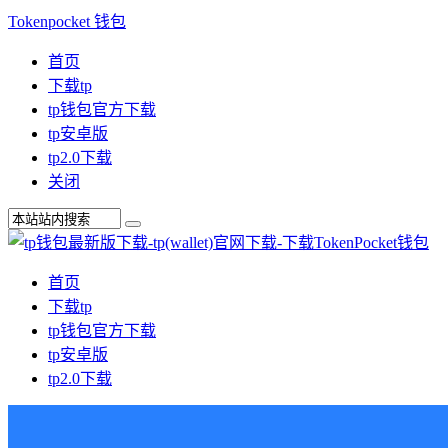
Tokenpocket 钱包
首页
下载tp
tp钱包官方下载
tp安卓版
tp2.0下载
关闭
首页
下载tp
tp钱包官方下载
tp安卓版
tp2.0下载